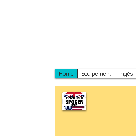
Home
Equipement
Ingés
S