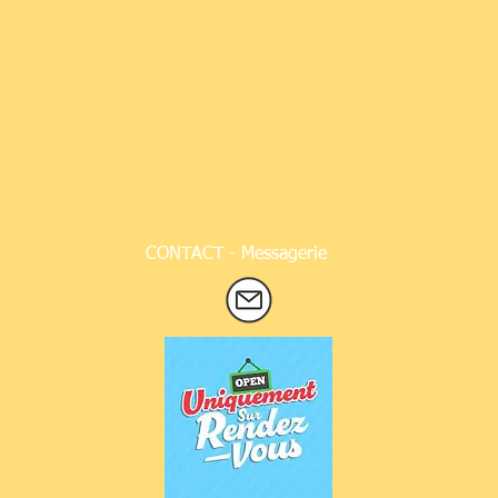
CONTACT - Messagerie