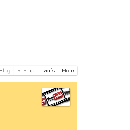
Contact
Blog
Reamp
Tarifs
More
NT